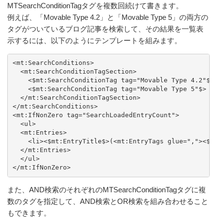
MTSearchConditionTagタグを複数回続けて書きます。
例えば、「Movable Type 4.2」と「Movable Type 5」の両方の
タグがついているブログ記事を検索して、その結果を一覧表
示するには、以下のようにテンプレートを組みます。
<mt:SearchConditions>

  <mt:SearchConditionTagSection>

    <$mt:SearchConditionTag tag="Movable Type 4.2"$>

    <$mt:SearchConditionTag tag="Movable Type 5"$>

  </mt:SearchConditionTagSection>

</mt:SearchConditions>

<mt:IfNonZero tag="SearchLoadedEntryCount">

  <ul>

  <mt:Entries>

    <li><$mt:EntryTitle$>(<mt:EntryTags glue=","><$mt
  </mt:Entries>

  </ul>

</mt:IfNonZero>
また、AND検索のそれぞれのMTSearchConditionTagタグに複
数のタグを指定して、AND検索とOR検索を組み合わせること
もできます。