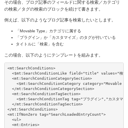
その場合、ブログ記事のフィールドに関する検索／カテゴリ
の検索／タグの検索のブロックを続けて書きます。
例えば、以下のようなブログ記事を検索したいとします。
「Movable Type」カテゴリに属する
「プラグイン」か「カスタマイズ」のタグが付いている
タイトルに「検索」を含む
この場合、以下のようにテンプレートを組みます。
<mt:SearchConditions>

  <$mt:SearchConditionLike field="title" values="検索"
  <mt:SearchConditionCategorySection>

    <$mt:SearchConditionCategory category="Movable Ty
  </mt:SearchConditionCategorySection>

  <mt:SearchConditionTagSection>

    <$mt:SearchConditionTag tag="プラグイン","カスタマイズ
  </mt:SearchConditionTagSection>

</mt:SearchConditions>

<mt:IfNonZero tag="SearchLoadedEntryCount">

  <ul>

  <mt:Entries>
