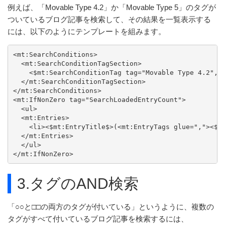
例えば、「Movable Type 4.2」か「Movable Type 5」のタグが
ついているブログ記事を検索して、その結果を一覧表示する
には、以下のようにテンプレートを組みます。
<mt:SearchConditions>

  <mt:SearchConditionTagSection>

    <$mt:SearchConditionTag tag="Movable Type 4.2","M
  </mt:SearchConditionTagSection>

</mt:SearchConditions>

<mt:IfNonZero tag="SearchLoadedEntryCount">

  <ul>

  <mt:Entries>

    <li><$mt:EntryTitle$>(<mt:EntryTags glue=","><$mt
  </mt:Entries>

  </ul>

</mt:IfNonZero>
3.タグのAND検索
「○○と□□の両方のタグが付いている」というように、複数の
タグがすべて付いているブログ記事を検索するには、