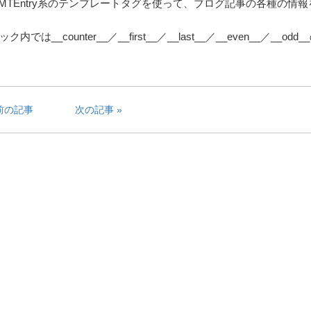
の中では、MTEntry系のテンプレートタグを使って、ブログ記事の各種の情
unter__／__first__／__last__／__even__／__odd
前の記事
次の記事