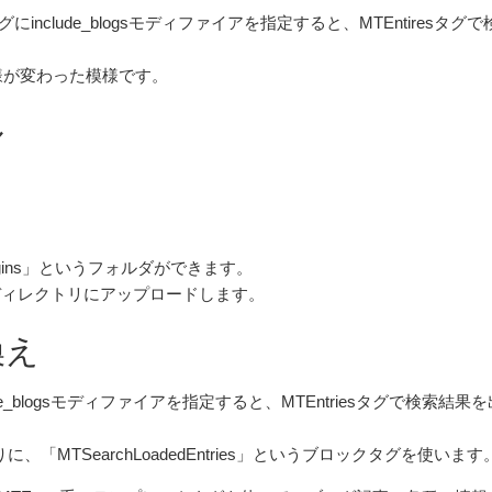
tionsタグにinclude_blogsモディファイアを指定すると、MTEntiresタ
部的な仕様が変わった模様です。
ル
gins」というフォルダができます。
ル先ディレクトリにアップロードします。
換え
clude_blogsモディファイアを指定すると、MTEntriesタグで検索結果
、「MTSearchLoadedEntries」というブロックタグを使います