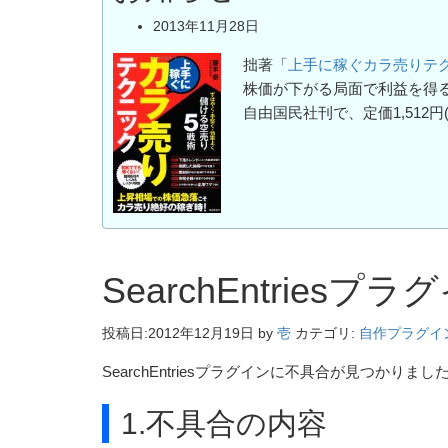
2013年11月28日
拙著「
上手に稼ぐカラ売りテ
株価が下がる局面で利益を得
自由国民社刊で、定価1,512円
SearchEntries
投稿日:
2012年12月19日
by
壱
カテゴリ:
自作プラグイ
SearchEntriesプラグインに不具合が見つかり
1.不具合の内容