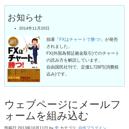
お知らせ
2014年11月20日
拙著「
FXはチャートで勝つ!
」が発売
されました。
FX(外国為替証拠金取引)でのチャート
の読み方を解説しています。
自由国民社刊で、定価1,728円(消費税
込み)です。
ウェブページにメールフ
ォームを組み込む
投稿日:
2013年10月11日
by
壱
カテゴリ:
自作プラグイン