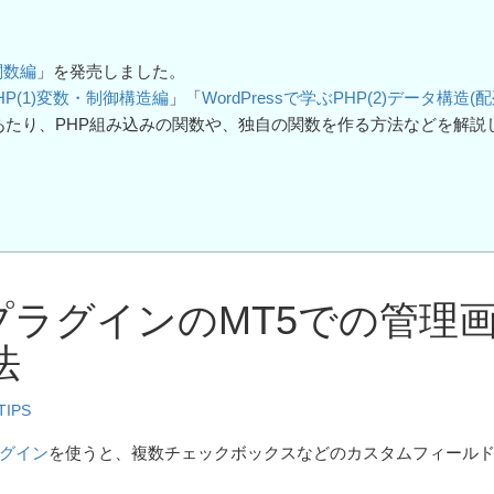
)関数編
」を発売しました。
PHP(1)変数・制御構造編
」「
WordPressで学ぶPHP(2)データ構造(
あたり、PHP組み込みの関数や、独自の関数を作る方法などを解説
。
ieldsプラグインのMT5での管理
法
IPS
プラグイン
を使うと、複数チェックボックスなどのカスタムフィール