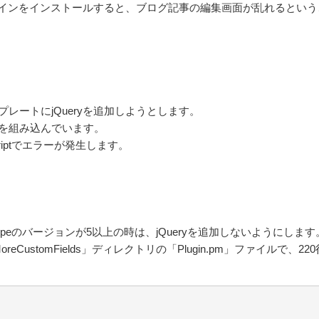
 Fieldsプラグインをインストールすると、ブログ記事の編集画面が乱れるとい
のテンプレートにjQueryを追加しようとします。
eryを組み込んでいます。
criptでエラーが発生します。
ypeのバージョンが5以上の時は、jQueryを追加しないようにします
→「MoreCustomFields」ディレクトリの「Plugin.pm」ファイルで、22