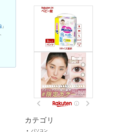
編
」
と、
カテゴリ
パソコン