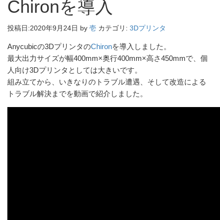
Chironを導入
投稿日:
2020年9月24日
by
壱
カテゴリ:
3Dプリンタ
Anycubicの3Dプリンタの
Chiron
を導入しました。
最大出力サイズが幅400mm×奥行400mm×高さ450mmで、個
人向け3Dプリンタとしては大きいです。
組み立てから、いきなりのトラブル遭遇、そして改造による
トラブル解決までを動画で紹介しました。