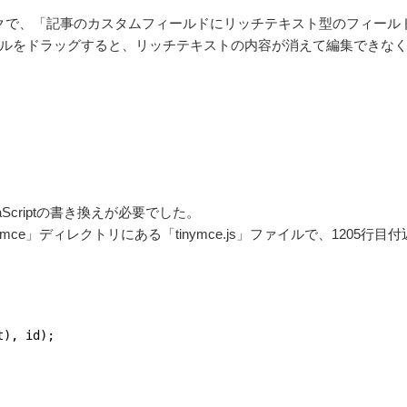
グイン拡張パックで、「記事のカスタムフィールドにリッチテキスト型のフィー
ルをドラッグすると、リッチテキストの内容が消えて編集できな
Scriptの書き換えが必要でした。
「tiny_mce」ディレクトリにある「tinymce.js」ファイルで、1205行目
t), id);