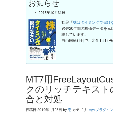
お知らせ
2015年10月31日
拙著「
株はタイミングで儲け
過去20年間の株価データを
説しています。
自由国民社刊で、定価1,512円
MT7用FreeLayout
クのリッチテキスト
合と対処
投稿日:
2019年1月28日
by
壱
カテゴリ:
自作プラグイ