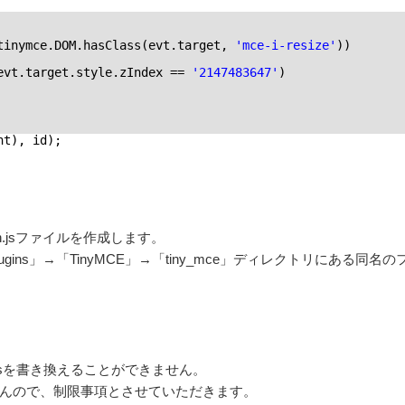
tinymce.DOM.hasClass(evt.target, 
'mce-i-resize'
))
evt.target.style.zIndex == 
'2147483647'
)
nt), id);
e.min.jsファイルを作成します。
」→「plugins」→「TinyMCE」→「tiny_mce」ディレクトリにある同名
min.jsを書き換えることができません。
んので、制限事項とさせていただきます。