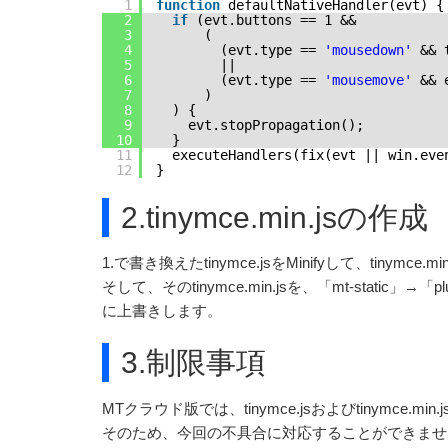
1
function
defaultNativeHandler(evt) {
2
if
(evt.buttons == 1 &&
3
(
4
(evt.type == 
'mousedown'
&& 
5
|| 
6
(evt.type == 
'mousemove'
&& 
7
)
8
) { 
9
evt.stopPropagation();
10
}
11
executeHandlers(fix(evt || win.eve
12
}
2.tinymce.min.jsの作成
1.で書き換えたtinymce.jsをMinifyして、tinymc
そして、そのtinymce.min.jsを、「mt-static
に上書きします。
3.制限事項
MTクラウド版では、tinymce.jsおよびtinymce.
そのため、今回の不具合に対応することができませ