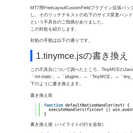
MT7用FreeLayoutCustomFieldプラ
し、そのリッチテキストの右下のサイズ変更ハンド
という不具合のご指摘がありました。
この対処を紹介します。
対処の手順は以下の通りです。
1.tinymce.jsの書き換え
この不具合について調べたところ、TinyMCEのJava
「mt-static」→「plugins」→「TinyMCE」→
下のように書き換えます。
書き換え前
1
function
defaultNativeHandler(evt) {
2
executeHandlers(fix(evt || win.even
3
}
書き換え後（ハイライトの行を追加）