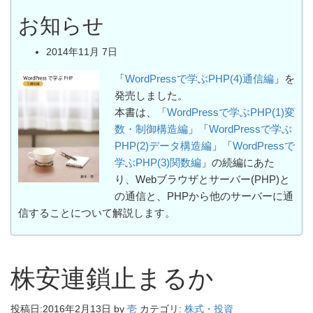
お知らせ
2014年11月 7日
「
WordPressで学ぶPHP(4)通信編
」を
発売しました。
本書は、「
WordPressで学ぶPHP(1)変
数・制御構造編
」「
WordPressで学ぶ
PHP(2)データ構造編
」「
WordPressで
学ぶPHP(3)関数編
」の続編にあた
り、Webブラウザとサーバー(PHP)と
の通信と、PHPから他のサーバーに通
信することについて解説します。
株安連鎖止まるか
投稿日:
2016年2月13日
by
壱
カテゴリ:
株式・投資