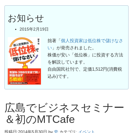
お知らせ
2015年2月19日
拙著「
個人投資家は低位株で儲けなさ
い
」が発売されました。
株価が安い「低位株」に投資する方法
を解説しています。
自由国民社刊で、定価1,512円(消費税
込み)です。
広島でビジネスセミナー
＆初のMTCafe
投稿日:
2014年5月30日
by
壱
カテゴリ:
イベント