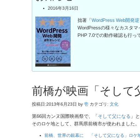
2016年3月16日
拙著「
WordPress Web開
WordPressの様々なカ
PHP 7.0での動作確認も行
前橋が映画「そして
投稿日:
2013年6月23日
by
壱
カテゴリ:
文化
第66回カンヌ国際映画祭で、「
そして父になる
」と
そのロケ地として、群馬県前橋市が使われました。
前橋、世界の銀幕に 「そして父になる」ロケ地