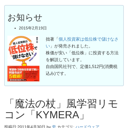
お知らせ
2015年2月19日
拙著「
個人投資家は低位株で儲けなさ
い
」が発売されました。
株価が安い「低位株」に投資する方法
を解説しています。
自由国民社刊で、定価1,512円(消費税
込み)です。
「魔法の杖」風学習リモ
コン「KYMERA」
投稿日:
2011年4月30日
by
壱
カテゴリ:
ハードウェア