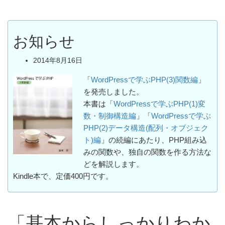
お知らせ
2014年8月16日
「
WordPressで学ぶPHP(3)関数編
」
を発売しました。
本書は「
WordPressで学ぶPHP(1)変
数・制御構造編
」「
WordPressで学ぶ
PHP(2)データ構造(配列・オブジェク
ト)編
」の続編にあたり、PHP組み込
みの関数や、独自の関数を作る方法な
どを解説します。
Kindle本で、定価400円です。
「基本からしっかりわか