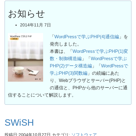
お知らせ
2014年11月 7日
「
WordPressで学ぶPHP(4)通信編
」を
発売しました。
本書は、「
WordPressで学ぶPHP(1)変
数・制御構造編
」「
WordPressで学ぶ
PHP(2)データ構造編
」「
WordPressで
学ぶPHP(3)関数編
」の続編にあた
り、Webブラウザとサーバー(PHP)と
の通信と、PHPから他のサーバーに通
信することについて解説します。
SWiSH
投稿日:
2004年10月27日
カテゴリ:
ソフトウェア