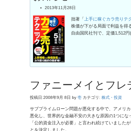
2013年11月28日
拙著「
上手に稼ぐカラ売りテ
株価が下がる局面で利益を得
自由国民社刊で、定価1,512円
ファニーメイとフレ
投稿日:
2008年9月 8日
by
壱
カテゴリ:
株式・投資
サブプライムローン問題が悪化する中で、アメリカ
悪化し、世界的な金融不安の大きな原因の1つにな
「公的資金注入が必要」と言われ続けていましたが
とを決定しました。