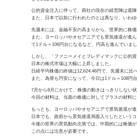
公的資金注入に伴って、両社の現在の経営陣は退陣
また、日本で以前に行われたのとは異なり、いわゆ
先週末には、金融不安の高まりから、世界的に株価
また、ヨーロッパやオセアニアでも景気後退が進ん
て1ドル＝106円台になるなど、円高も進んでいま
しかし、「ファニーメイとフレディマックに公的資
日本の株式市場は大幅に上昇しました。
日経平均株価の終値は12,624.46円で、先週末に比
また、為替も円安になって、今日は1ドル＝108円
7月から8月にかけて、株価の動きはっきりしない
今回の材料は、当面の株価に対してプラスの材料に
もっとも、ヨーロッパやオセアニアで景気後退が進
日本でも、政府から景気後退局面入りしたというコ
今後の世界の景気動向次第では、中期的には株価が
この点には注意が必要です。