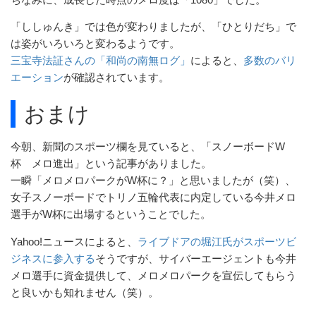
「ししゅんき」では色が変わりましたが、「ひとりだち」で
は姿がいろいろと変わるようです。
三宝寺法証さんの「和尚の南無ログ」
によると、
多数のバリ
エーション
が確認されています。
おまけ
今朝、新聞のスポーツ欄を見ていると、「スノーボードW
杯 メロ進出」という記事がありました。
一瞬「メロメロパークがW杯に？」と思いましたが（笑）、
女子スノーボードでトリノ五輪代表に内定している今井メロ
選手がW杯に出場するということでした。
Yahoo!ニュースによると、
ライブドアの堀江氏がスポーツビ
ジネスに参入する
そうですが、サイバーエージェントも今井
メロ選手に資金提供して、メロメロパークを宣伝してもらう
と良いかも知れません（笑）。