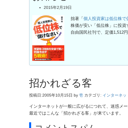
2015年2月19日
拙著「
個人投資家は低位株で
株価が安い「低位株」に投資
自由国民社刊で、定価1,512
招かれざる客
投稿日:
2005年10月15日
by
壱
カテゴリ:
インターネッ
インターネットが一般に広がるにつれて、迷惑メー
最近ではこんな「招かれざる客」が来ています。
コメントスパム